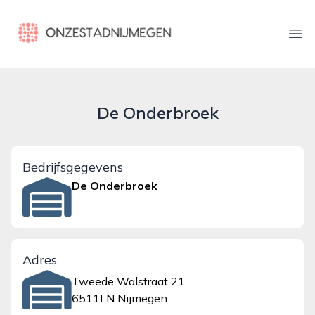
onzestadnijmegen.nl
Ope
De Onderbroek
Bedrijfsgegevens
De Onderbroek
Adres
Tweede Walstraat 21
6511LN Nijmegen