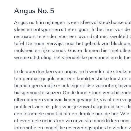
Angus No. 5
Angus no 5 in nijmegen is een sfeervol steakhouse dat zich volledig richt op de beleving rond goed
vlees en ontspannen uit eten gaan. In het hart van de
restaurant te vinden voor een avond uit met kwalitei
tafel. De naam verwijst naar het gebruik van black an
malsheid en rijke smaak. Gasten komen hier niet allee
warme uitstraling, het vriendelijke personeel en de toe
In de open keuken van angus no 5 worden de steaks met aandacht bereid, vaak op hoge
temperatuur gegrild voor een karakteristieke korst en
bereidingen vind je er ook eigentijdse varianten, bij
huisgemaakte sauzen. Op de kaart staan verschillende
alternatieven voor wie liever gevogelte, vis of een veg
profileert zich als plek waar je zowel uitgebreid kunt
een informele maaltijd of een drankje aan de bar. Wie
of eventuele acties kan via onze site doorklikken naa
informatie en mogelijke reserveringsopties te vinden zi