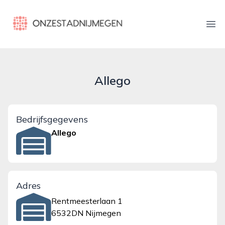
onzestadnijmegen.nl
Ope
Allego
Bedrijfsgegevens
Allego
Adres
Rentmeesterlaan 1
6532DN Nijmegen