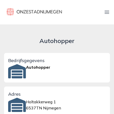
onzestadnijmegen.nl
Ope
Autohopper
Bedrijfsgegevens
Autohopper
Adres
Holtakkerweg 1
6537TN Nijmegen