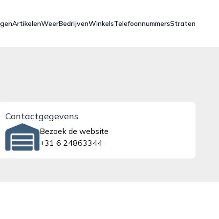
ngen
Artikelen
Weer
Bedrijven
Winkels
Telefoonnummers
Straten
Contactgegevens
Bezoek de website
+31 6 24863344