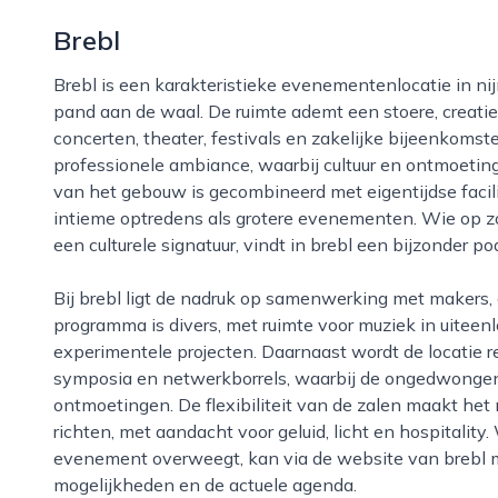
Brebl
Brebl is een karakteristieke evenementenlocatie in nijmegen, gevestigd in een voormalig industrieel
pand aan de waal. De ruimte ademt een stoere, creatie
concerten, theater, festivals en zakelijke bijeenkomst
professionele ambiance, waarbij cultuur en ontmoeting 
van het gebouw is gecombineerd met eigentijdse facili
intieme optredens als grotere evenementen. Wie op zo
een culturele signatuur, vindt in brebl een bijzonder po
Bij brebl ligt de nadruk op samenwerking met makers, organisaties en het lokale publiek. Het
programma is divers, met ruimte voor muziek in uiteen
experimentele projecten. Daarnaast wordt de locatie re
symposia en netwerkborrels, waarbij de ongedwongen 
ontmoetingen. De flexibiliteit van de zalen maakt he
richten, met aandacht voor geluid, licht en hospitalit
evenement overweegt, kan via de website van brebl m
mogelijkheden en de actuele agenda.