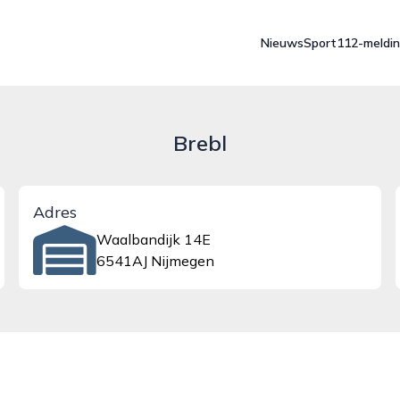
Nieuws
Sport
112-meldi
Brebl
Adres
Waalbandijk 14E
6541AJ Nijmegen