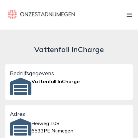
onzestadnijmegen.nl
Ope
Vattenfall InCharge
Bedrijfsgegevens
Vattenfall InCharge
Adres
Heiweg 108
6533PE Nijmegen