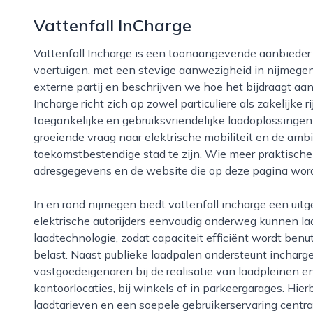
Vattenfall InCharge
Vattenfall Incharge is een toonaangevende aanbieder van laadinfrastructuur voor elektrische
voertuigen, met een stevige aanwezigheid in nijmegen. 
externe partij en beschrijven we hoe het bijdraagt aan
Incharge richt zich op zowel particuliere als zakelijke
toegankelijke en gebruiksvriendelijke laadoplossingen.
groeiende vraag naar elektrische mobiliteit en de am
toekomstbestendige stad te zijn. Wie meer praktische 
adresgegevens en de website die op deze pagina wor
In en rond nijmegen biedt vattenfall incharge een uitgebreid netwerk van laadpunten waarmee
elektrische autorijders eenvoudig onderweg kunnen lad
laadtechnologie, zodat capaciteit efficiënt wordt benut
belast. Naast publieke laadpalen ondersteunt incharg
vastgoedeigenaren bij de realisatie van laadpleinen 
kantoorlocaties, bij winkels of in parkeergarages. Hier
laadtarieven en een soepele gebruikerservaring centr