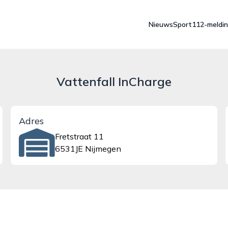
Nieuws
Sport
112-meldi
Vattenfall InCharge
Adres
Fretstraat 11
6531JE Nijmegen