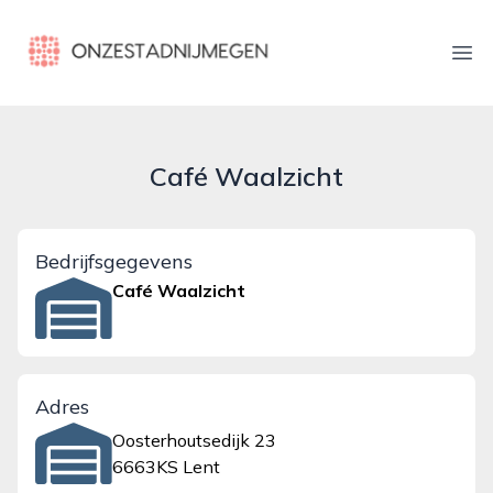
onzestadnijmegen.nl
Ope
Café Waalzicht
Bedrijfsgegevens
Café Waalzicht
Adres
Oosterhoutsedijk 23
6663KS Lent