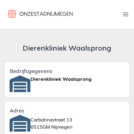
onzestadnijmegen.nl
Ope
Dierenkliniek Waalsprong
Bedrijfsgegevens
Dierenkliniek Waalsprong
Adres
Carbatinastraat 13
6515GM Nijmegen