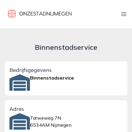
onzestadnijmegen.nl
Ope
Binnenstadservice
Bedrijfsgegevens
Binnenstadservice
Adres
Tarweweg 7N
6534AM Nijmegen