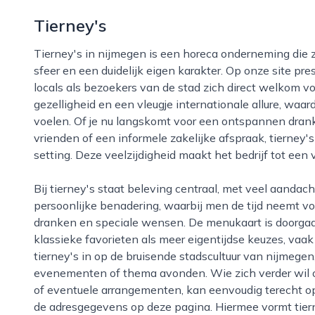
Tierney's
Tierney's in nijmegen is een horeca onderneming die zich onderscheidt door een warme, gastvrije
sfeer en een duidelijk eigen karakter. Op onze site pr
locals als bezoekers van de stad zich direct welkom v
gezelligheid en een vleugje internationale allure, wa
voelen. Of je nu langskomt voor een ontspannen drank
vrienden of een informele zakelijke afspraak, tierney
setting. Deze veelzijdigheid maakt het bedrijf tot ee
Bij tierney's staat beleving centraal, met veel aandacht voor kwaliteit en service. Het team zet in op
persoonlijke benadering, waarbij men de tijd neemt v
dranken en speciale wensen. De menukaart is doorgaa
klassieke favorieten als meer eigentijdse keuzes, vaak
tierney's in op de bruisende stadscultuur van nijmegen
evenementen of thema avonden. Wie zich verder wil o
of eventuele arrangementen, kan eenvoudig terecht op 
de adresgegevens op deze pagina. Hiermee vormt tier