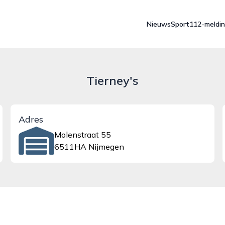
Nieuws
Sport
112-meldi
Tierney's
Adres
Molenstraat 55
6511HA Nijmegen