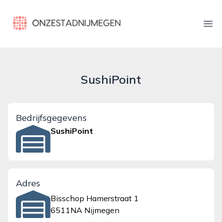
onzestadnijmegen.nl
Ope
SushiPoint
Bedrijfsgegevens
SushiPoint
Adres
Bisschop Hamerstraat 1
6511NA Nijmegen