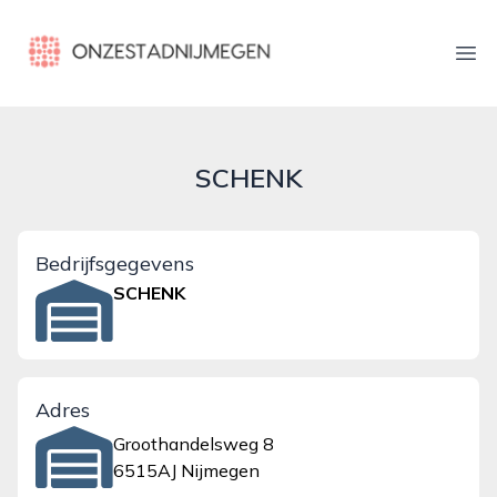
onzestadnijmegen.nl
Ope
SCHENK
Bedrijfsgegevens
SCHENK
Adres
Groothandelsweg 8
6515AJ Nijmegen