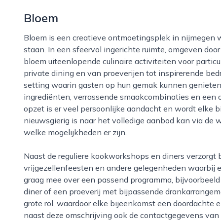
Bloem
Bloem is een creatieve ontmoetingsplek in nijmegen waar koken, proeven en samen zijn centraal
staan. In een sfeervol ingerichte ruimte, omgeven doo
bloem uiteenlopende culinaire activiteiten voor parti
private dining en van proeverijen tot inspirerende be
setting waarin gasten op hun gemak kunnen genieten.
ingrediënten, verrassende smaakcombinaties en een 
opzet is er veel persoonlijke aandacht en wordt elk
nieuwsgierig is naar het volledige aanbod kan via d
welke mogelijkheden er zijn.
Naast de reguliere kookworkshops en diners verzorgt bloem ook events rond teambuilding, jubilea,
vrijgezellenfeesten en andere gelegenheden waarbij e
graag mee over een passend programma, bijvoorbeeld 
diner of een proeverij met bijpassende drankarrangem
grote rol, waardoor elke bijeenkomst een doordachte e
naast deze omschrijving ook de contactgegevens van 