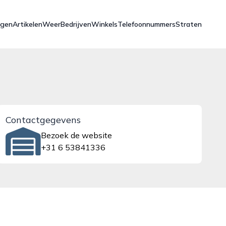
ngen
Artikelen
Weer
Bedrijven
Winkels
Telefoonnummers
Straten
Contactgegevens
Bezoek de website
+31 6 53841336