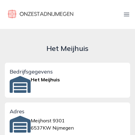
onzestadnijmegen.nl
Ope
Het Meijhuis
Bedrijfsgegevens
Het Meijhuis
Adres
Meijhorst 9301
6537KW Nijmegen