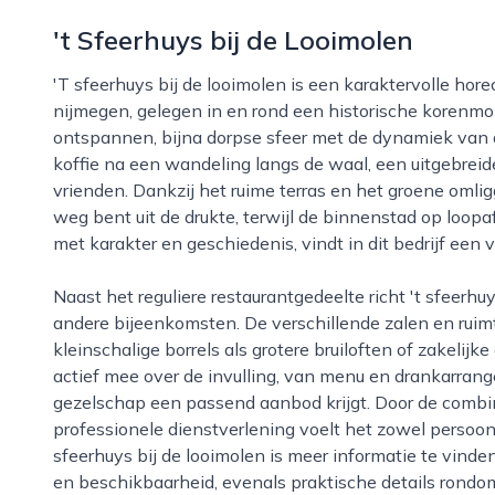
't Sfeerhuys bij de Looimolen
't sfeerhuys bij de looimolen is een karaktervolle horecalocatie aan de rand van het centrum van
nijmegen, gelegen in en rond een historische korenmo
ontspannen, bijna dorpse sfeer met de dynamiek van 
koffie na een wandeling langs de waal, een uitgebreide
vrienden. Dankzij het ruime terras en het groene omli
weg bent uit de drukte, terwijl de binnenstad op loopaf
met karakter en geschiedenis, vindt in dit bedrijf een 
Naast het reguliere restaurantgedeelte richt 't sfeerhuys zich ook sterk op feesten, vergaderingen en
andere bijeenkomsten. De verschillende zalen en rui
kleinschalige borrels als grotere bruiloften of zakeli
actief mee over de invulling, van menu en drankarrang
gezelschap een passend aanbod krijgt. Door de combi
professionele dienstverlening voelt het zowel persoonl
sfeerhuys bij de looimolen is meer informatie te vind
en beschikbaarheid, evenals praktische details rondom