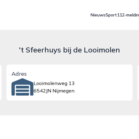
Nieuws
Sport
112-meldi
't Sfeerhuys bij de Looimolen
Adres
Looimolenweg 13
6542JN Nijmegen