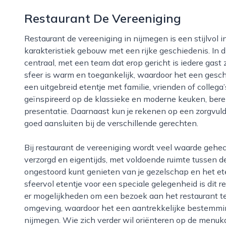
Restaurant De Vereeniging
Restaurant de vereeniging in nijmegen is een stijlvol ingericht restaurant dat zich bevindt in een
karakteristiek gebouw met een rijke geschiedenis. In d
centraal, met een team dat erop gericht is iedere gast 
sfeer is warm en toegankelijk, waardoor het een geschi
een uitgebreid etentje met familie, vrienden of collega
geïnspireerd op de klassieke en moderne keuken, bere
presentatie. Daarnaast kun je rekenen op een zorgvul
goed aansluiten bij de verschillende gerechten.
Bij restaurant de vereeniging wordt veel waarde gehecht aan kwaliteit en beleving. Het interieur is
verzorgd en eigentijds, met voldoende ruimte tussen de
ongestoord kunt genieten van je gezelschap en het et
sfeervol etentje voor een speciale gelegenheid is dit 
er mogelijkheden om een bezoek aan het restaurant te
omgeving, waardoor het een aantrekkelijke bestemmin
nijmegen. Wie zich verder wil oriënteren op de menuk