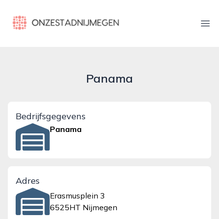
onzestadnijmegen.nl
Ope
Panama
Bedrijfsgegevens
Panama
Adres
Erasmusplein 3
6525HT Nijmegen