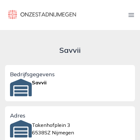
onzestadnijmegen.nl
Ope
Savvii
Bedrijfsgegevens
Savvii
Adres
Takenhofplein 3
6538SZ Nijmegen