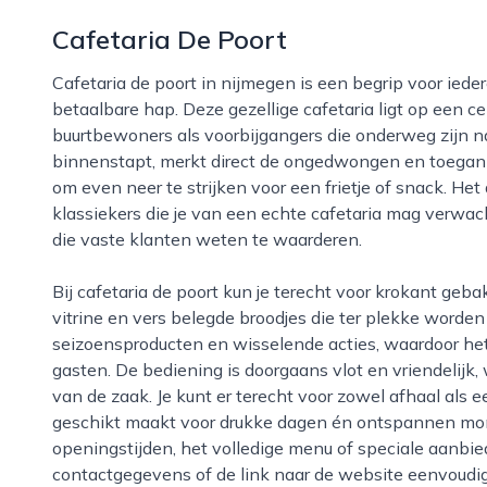
Cafetaria De Poort
Cafetaria de poort in nijmegen is een begrip voor iedereen die zin heeft in een snelle, smakelijke en
betaalbare hap. Deze gezellige cafetaria ligt op een ce
buurtbewoners als voorbijgangers die onderweg zijn na
binnenstapt, merkt direct de ongedwongen en toegankel
om even neer te strijken voor een frietje of snack. He
klassiekers die je van een echte cafetaria mag verwa
die vaste klanten weten te waarderen.
Bij cafetaria de poort kun je terecht voor krokant gebakken frites, een ruime keuze aan snacks uit de
vitrine en vers belegde broodjes die ter plekke worden
seizoensproducten en wisselende acties, waardoor het 
gasten. De bediening is doorgaans vlot en vriendelijk,
van de zaak. Je kunt er terecht voor zowel afhaal als e
geschikt maakt voor drukke dagen én ontspannen mom
openingstijden, het volledige menu of speciale aanbie
contactgegevens of de link naar de website eenvoudig 