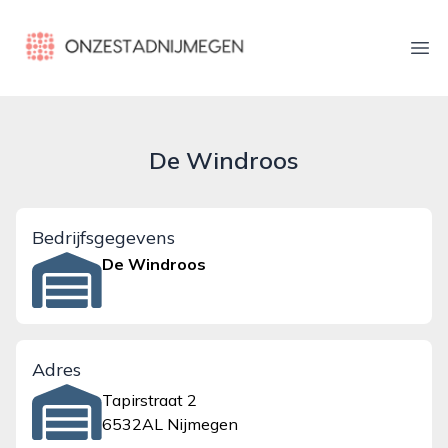
onzestadnijmegen.nl
Ope
De Windroos
Bedrijfsgegevens
De Windroos
Adres
Tapirstraat 2
6532AL Nijmegen