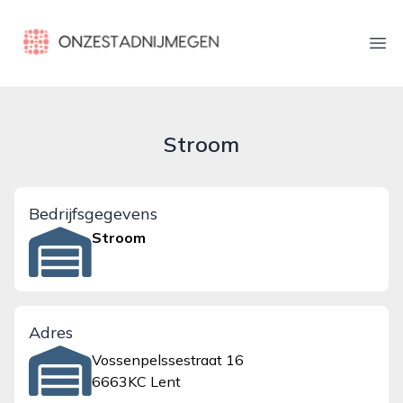
onzestadnijmegen.nl
Ope
Stroom
Bedrijfsgegevens
Stroom
Adres
Vossenpelssestraat 16
6663KC Lent