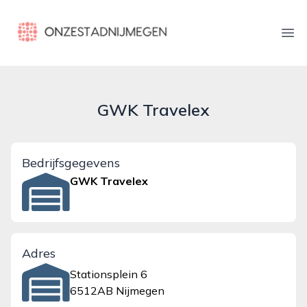
onzestadnijmegen.nl
Ope
GWK Travelex
Bedrijfsgegevens
GWK Travelex
Adres
Stationsplein 6
6512AB Nijmegen