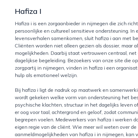
Hafiza I
Hafiza i is een zorgaanbieder in nijmegen die zich richt op mensen die behoefte hebben aan
persoonlijke en cultureel sensitieve ondersteuning. In
levensverhalen samenkomen, sluit hafiza i aan met be
Cliënten worden niet alleen gezien als dossier, maar
mogelijkheden. Daarbij staat vertrouwen centraal, net 
dagelijkse begeleiding. Bezoekers van onze site die o
zorgpartij in nijmegen, vinden in hafiza i een organis
hulp als emotioneel welzijn.
Bij hafiza i ligt de nadruk op maatwerk en samenwerking. Samen met de cliënt en diens netwerk
wordt gekeken welke vorm van ondersteuning het best
psychische klachten, structuur in het dagelijks leven 
er oog voor taal, achtergrond en geloof, zodat communi
begrepen voelen. Medewerkers van hafiza i werken doel
eigen regie van de cliënt. Wie meer wil weten over de
aanmeldmogelijkheden van hafiza i in nijmegen, kan v