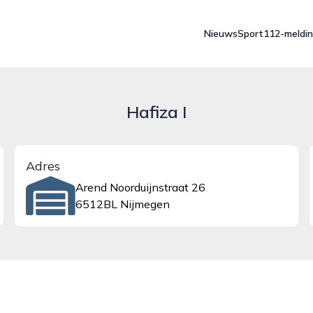
Nieuws
Sport
112-meldi
Hafiza I
Adres
Arend Noorduijnstraat 26
6512BL Nijmegen