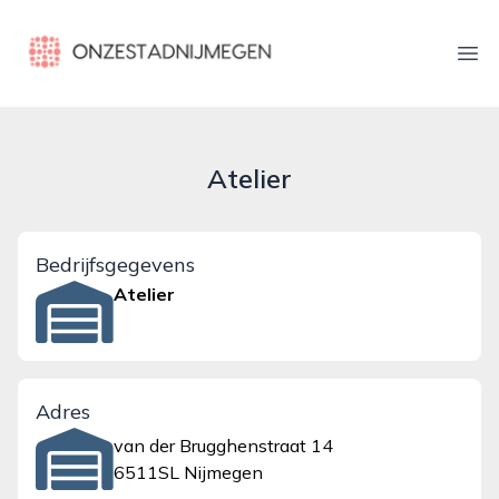
onzestadnijmegen.nl
Ope
Atelier
Bedrijfsgegevens
Atelier
Adres
van der Brugghenstraat 14
6511SL Nijmegen