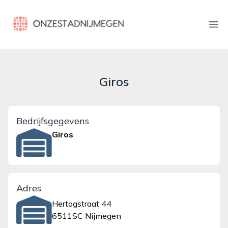
onzestadnijmegen.nl
Ope
Giros
Bedrijfsgegevens
Giros
Adres
Hertogstraat 44
6511SC Nijmegen