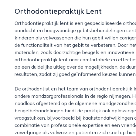
Orthodontiepraktijk Lent
Orthodontiepraktijk lent is een gespecialiseerde orthodontiepraktijk in nijmegen, waar persoonlijke
aandacht en hoogwaardige gebitsbehandelingen centraa
kinderen als volwassenen die hun gebit willen corrige
de functionaliteit van het gebit te verbeteren. Door 
materialen, zoals doorzichtige beugels en innovatiev
orthodontiepraktijk lent naar comfortabele en effect
op een duidelijke uitleg over de mogelijkheden, de duu
resultaten, zodat zij goed geïnformeerd keuzes kunne
De orthodontist en het team van orthodontiepraktijk lent werken nauw samen met tandartsen en
andere mondzorgprofessionals in de regio nijmegen. 
naadloos afgestemd op de algemene mondgezondheid v
beugelbehandelingen biedt de praktijk ook oplossing
vraagstukken, bijvoorbeeld bij kaakstandafwijkingen 
combinatie van professionele expertise en een vriend
zowel jonge als volwassen patiënten zich snel op hu