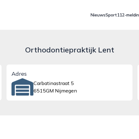
Nieuws
Sport
112-meldi
Orthodontiepraktijk Lent
Adres
Carbatinastraat 5
6515GM Nijmegen