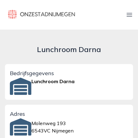
onzestadnijmegen.nl
Ope
Lunchroom Darna
Bedrijfsgegevens
Lunchroom Darna
Adres
Molenweg 193
6543VC Nijmegen