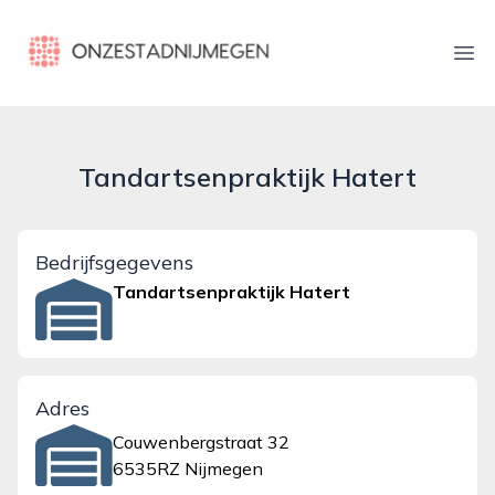
onzestadnijmegen.nl
Ope
Tandartsenpraktijk Hatert
Bedrijfsgegevens
Tandartsenpraktijk Hatert
Adres
Couwenbergstraat 32
6535RZ Nijmegen