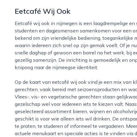
Eetcafé Wij Ook
Eetcafé wij ook in nijmegen is een laagdrempelige en sfeervolle plek waar buurtbewoners,
studenten en dagjesmensen samenkomen voor een ong
bekend om zijn vriendelijke bediening, toegankelijk
waarin iedereen zich snel op zijn gemak voelt. Of je nu
snelle daghap of gewoon een borrel na het werk, bij e
gezellig samenzijn. De inrichting is gemoedelijk en on
knipoog naar de nijmeegse identiteit.
Op de kaart van eetcafé wij ook vind je een mix van klassieke caféfavorieten en eigentijdse
gerechten, vaak bereid met seizoensproducten en waar
Vlees-, vis- en vegetarische gerechten staan gelijkwaar
gezelschap wel voor iedereen iets te kiezen valt. Naas
geselecteerd assortiment bieren, wijnen en alcoholvri
geschikt is voor wie alleen iets wil drinken. De ontsp
te praten, te studeren of informeel te vergaderen. Mee
actuele menukaart en speciale acties is te vinden via 