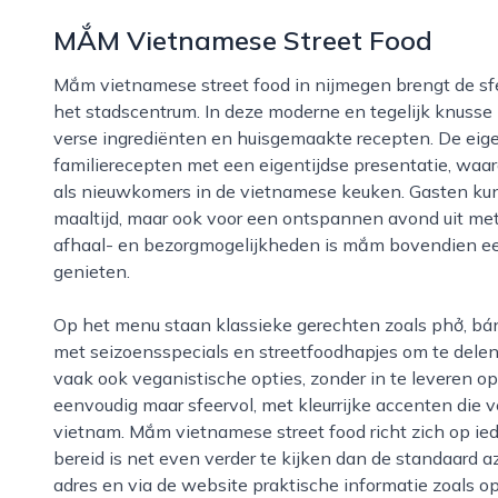
MẮM Vietnamese Street Food
Mắm vietnamese street food in nijmegen brengt de sfeer van de straten van hanoi en saigon naar
het stadscentrum. In deze moderne en tegelijk knusse
verse ingrediënten en huisgemaakte recepten. De eig
familierecepten met een eigentijdse presentatie, waar
als nieuwkomers in de vietnamese keuken. Gasten kunn
maaltijd, maar ook voor een ontspannen avond uit met 
afhaal- en bezorgmogelijkheden is mắm bovendien een 
genieten.
Op het menu staan klassieke gerechten zoals phở, bánh mì en verschillende soorten bun, aangevuld
met seizoensspecials en streetfoodhapjes om te delen.
vaak ook veganistische opties, zonder in te leveren op 
eenvoudig maar sfeervol, met kleurrijke accenten die v
vietnam. Mắm vietnamese street food richt zich op iede
bereid is net even verder te kijken dan de standaard a
adres en via de website praktische informatie zoals 