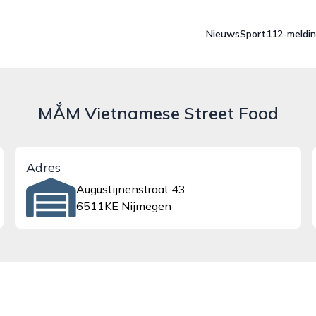
Nieuws
Sport
112-meldi
MẮM Vietnamese Street Food
Adres
Augustijnenstraat 43
6511KE Nijmegen