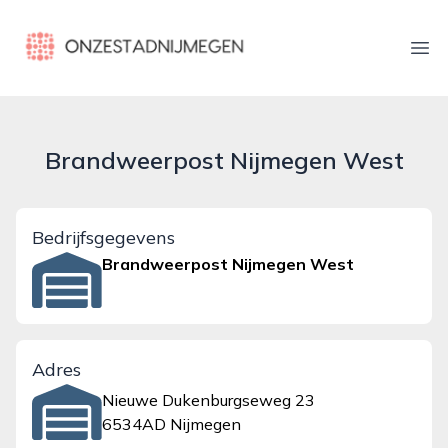
onzestadnijmegen.nl
Ope
Brandweerpost Nijmegen West
Bedrijfsgegevens
Brandweerpost Nijmegen West
Adres
Nieuwe Dukenburgseweg 23
6534AD Nijmegen