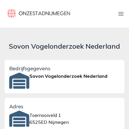
onzestadnijmegen.nl
Ope
Sovon Vogelonderzoek Nederland
Bedrijfsgegevens
Sovon Vogelonderzoek Nederland
Adres
Toernooiveld 1
6525ED Nijmegen