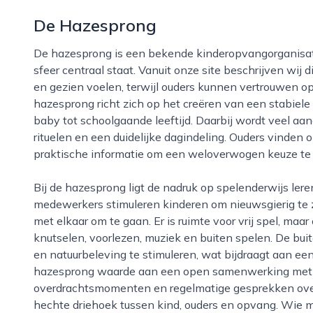
De Hazesprong
De hazesprong is een bekende kinderopvangorganisatie in nijmegen, waar een warme en huiselijke
sfeer centraal staat. Vanuit onze site beschrijven wij d
en gezien voelen, terwijl ouders kunnen vertrouwen o
hazesprong richt zich op het creëren van een stabiele
baby tot schoolgaande leeftijd. Daarbij wordt veel aa
rituelen en een duidelijke dagindeling. Ouders vinden
praktische informatie om een weloverwogen keuze te
Bij de hazesprong ligt de nadruk op spelenderwijs leren, ontdekken en samen groeien. Pedagogisch
medewerkers stimuleren kinderen om nieuwsgierig te zi
met elkaar om te gaan. Er is ruimte voor vrij spel, maar
knutselen, voorlezen, muziek en buiten spelen. De bu
en natuurbeleving te stimuleren, wat bijdraagt aan e
hazesprong waarde aan een open samenwerking met ou
overdrachtsmomenten en regelmatige gesprekken over
hechte driehoek tussen kind, ouders en opvang. Wie m