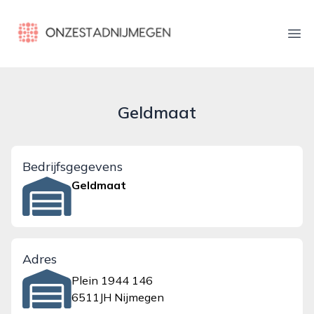
onzestadnijmegen.nl
Ope
Geldmaat
Bedrijfsgegevens
Geldmaat
Adres
Plein 1944 146
6511JH Nijmegen