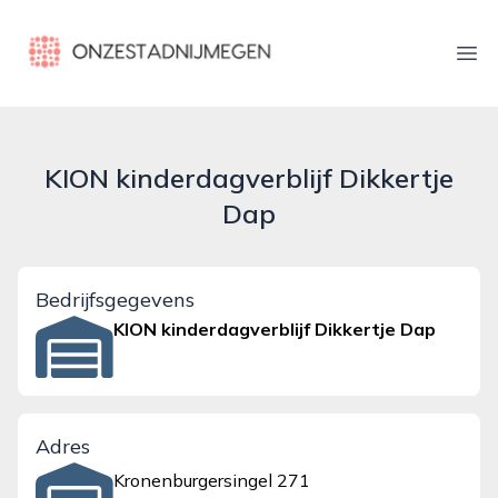
onzestadnijmegen.nl
Ope
KION kinderdagverblijf Dikkertje
Dap
Bedrijfsgegevens
KION kinderdagverblijf Dikkertje Dap
Adres
Kronenburgersingel 271