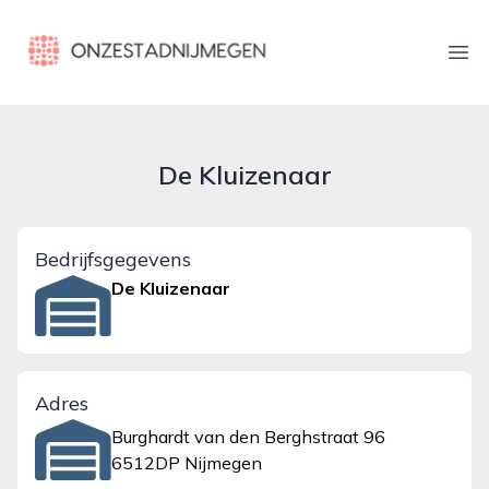
onzestadnijmegen.nl
Ope
De Kluizenaar
Bedrijfsgegevens
De Kluizenaar
Adres
Burghardt van den Berghstraat 96
6512DP Nijmegen