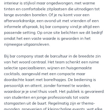
interieur is stijlvol maar ongedwongen, met warme
tinten en comfortabele zitplaatsen die uitnodigen tot
lange avonden borrelen. Of je nu komt voor een
afterworkdrankje, een avond uit met vrienden of een
informele afspraak, bij bar company vind je altijd een
passende setting. Op onze site belichten we dit bedrijf
omdat het een vaste waarde is geworden in het
nijmeegse uitgaansleven.
Bij bar company staat de barcultuur in de breedste zin
van het woord centraal. Het team schenkt een ruime
selectie speciaalbieren, wijnen en huisgemaakte
cocktails, aangevuld met een compacte maar
doordachte kaart met borrelhapjes. De bediening is
persoonlijk en attent, zonder formeel te worden,
waardoor je je snel thuis voelt. Het publiek is gevarieerd:
van studenten en jonge professionals tot vaste
stamgasten uit de buurt. Regelmatig zijn er thema-
avonden, proeverijen of kleinschalige events, wat elke