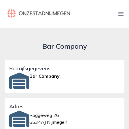
onzestadnijmegen.nl
Ope
Bar Company
Bedrijfsgegevens
Bar Company
Adres
Roggeweg 26
6534AJ Nijmegen