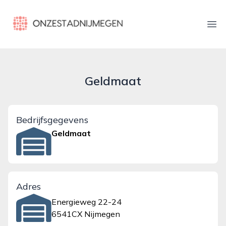
onzestadnijmegen.nl
Ope
Geldmaat
Bedrijfsgegevens
Geldmaat
Adres
Energieweg 22-24
6541CX Nijmegen