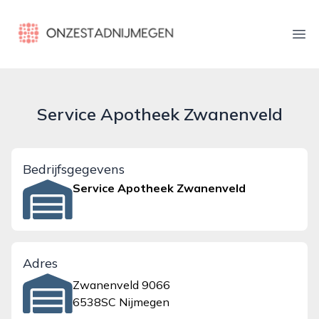
onzestadnijmegen.nl
Ope
Service Apotheek Zwanenveld
Bedrijfsgegevens
Service Apotheek Zwanenveld
Adres
Zwanenveld 9066
6538SC Nijmegen