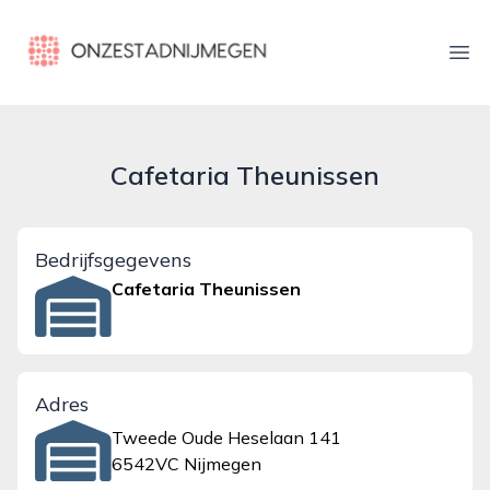
onzestadnijmegen.nl
Ope
Cafetaria Theunissen
Bedrijfsgegevens
Cafetaria Theunissen
Adres
Tweede Oude Heselaan 141
6542VC Nijmegen