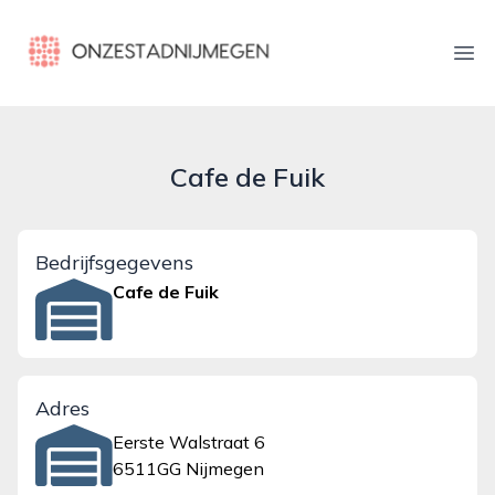
onzestadnijmegen.nl
Ope
Cafe de Fuik
Bedrijfsgegevens
Cafe de Fuik
Adres
Eerste Walstraat 6
6511GG Nijmegen