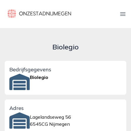
onzestadnijmegen.nl
Ope
Biolegio
Bedrijfsgegevens
Biolegio
Adres
Lagelandseweg 56
6545CG Nijmegen