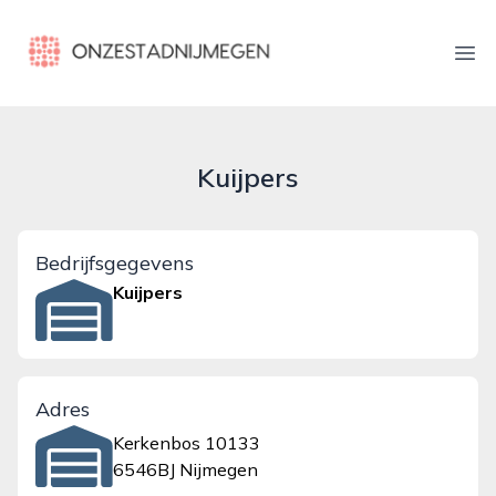
onzestadnijmegen.nl
Ope
Kuijpers
Bedrijfsgegevens
Kuijpers
Adres
Kerkenbos 10133
6546BJ Nijmegen