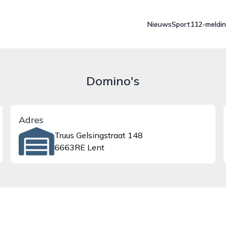
Nieuws
Sport
112-meldi
Domino's
Adres
Truus Gelsingstraat 148
6663RE Lent