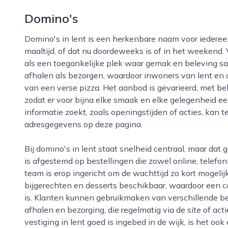
Domino's
Domino's in lent is een herkenbare naam voor iedereen die zin heeft in een snelle en smaakvolle
maaltijd, of dat nu doordeweeks is of in het weekend.
als een toegankelijke plek waar gemak en beleving s
afhalen als bezorgen, waardoor inwoners van lent e
van een verse pizza. Het aanbod is gevarieerd, met be
zodat er voor bijna elke smaak en elke gelegenheid e
informatie zoekt, zoals openingstijden of acties, kan t
adresgegevens op deze pagina.
Bij domino's in lent staat snelheid centraal, maar dat gaat niet ten koste van de kwaliteit. De keuken
is afgestemd op bestellingen die zowel online, telefon
team is erop ingericht om de wachttijd zo kort mogelijk
bijgerechten en desserts beschikbaar, waardoor een c
is. Klanten kunnen gebruikmaken van verschillende b
afhalen en bezorging, die regelmatig via de site of a
vestiging in lent goed is ingebed in de wijk, is het oo