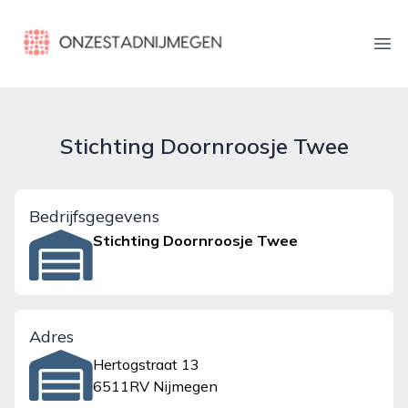
onzestadnijmegen.nl
Ope
Stichting Doornroosje Twee
Bedrijfsgegevens
Stichting Doornroosje Twee
Adres
Hertogstraat 13
6511RV Nijmegen