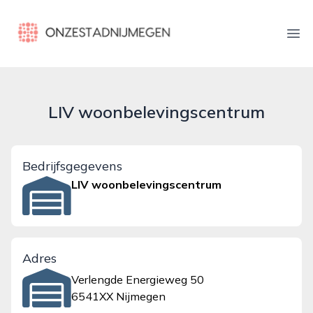
onzestadnijmegen.nl
Ope
LIV woonbelevingscentrum
Bedrijfsgegevens
LIV woonbelevingscentrum
Adres
Verlengde Energieweg 50
6541XX Nijmegen