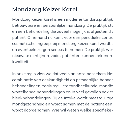
Mondzorg Keizer Karel
Mondzorg keizer karel is een moderne tandartspraktijk in nijmegen die zich richt op toegankelijke,
betrouwbare en persoonlijke mondzorg. De praktijk sta
en een behandeling die zoveel mogelijk is afgestemd
patiënt. Of iemand nu komt voor een periodieke contro
cosmetische ingreep, bij mondzorg keizer karel word
en eventuele zorgen serieus te nemen. De praktijk we
nieuwste richtlijnen, zodat patiënten kunnen rekenen
kwaliteit.
In onze regio zien we dat veel van onze bezoekers kiezen voor mondzorg keizer karel vanwege de
combinatie van deskundigheid en persoonlijke benade
behandelingen, zoals reguliere tandheelkunde, mondhy
wortelkanaalbehandelingen en in veel gevallen ook es
bleekbehandelingen. Bij de intake wordt meestal uitg
mondgezondheid en wordt samen met de patiënt een b
wordt doorgenomen. Wie wil weten welke specifieke