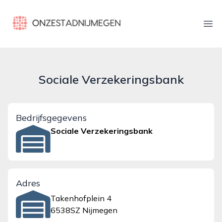
onzestadnijmegen.nl
Ope
Sociale Verzekeringsbank
Bedrijfsgegevens
Sociale Verzekeringsbank
Adres
Takenhofplein 4
6538SZ Nijmegen