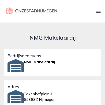
onzestadnijmegen.nl
Ope
NMG Makelaardij
Bedrijfsgegevens
NMG Makelaardij
Adres
Takenhofplein 1
6538SZ Nijmegen